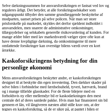
Selve dækningssummen for ansvarsforsikringen er fastsat ved lov og
reguleres årligt. Det betyder, at alle forsikringsselskaber som
udgangspunkt tilbyder den samme grundlæggende beskyttelse af
modparten, uanset prisen på selve policen. Når man ser store
prisforskelle på markedet, skyldes det derfor sjældent indholdet i
ansvarsdelen, men snarere de administrative omkostninger,
tillægsydelser og selskabets generelle risikovurdering af kunden. For
mange ældre biler med lav markedsværdi vælger ejere ofte kun at
have denne lovpligtige dækning, da omkostningerne til mere
omfattende forsikringer kan overstige bilens værdi over en kort
årrække.
Kaskoforsikringens betydning for din
personlige økonomi
Mens ansvarsforsikringen beskytter andre, er kaskoforsikringen
designet til at beskytte din egen investering. Den dækker skader på
selve bilen i forbindelse med færdselsuheld, tyveri, hærværk, brand
og i mange tilfælde glasskader. For de fleste bilejere med en
forholdsvis ny eller mellemdyr bil er kaskodækningen den mest
centrale del af deres samlede pakke. Hvis man har finansieret sin bil
gennem et lån, vil långiveren næsten altid stille krav om, at der
tegnes en kaskoforsikring, så de er sikre på, at pantet i bilen er