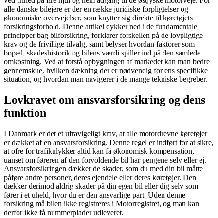
ved frihed på fire hjul og nem adgang til de østjyske motorveje. For
alle danske bilejere er der en række juridiske forpligtelser og
økonomiske overvejelser, som knytter sig direkte til køretøjets
forsikringsforhold. Denne artikel dykker ned i de fundamentale
principper bag bilforsikring, forklarer forskellen på de lovpligtige
krav og de frivillige tilvalg, samt belyser hvordan faktorer som
bopæl, skadeshistorik og bilens værdi spiller ind på den samlede
omkostning. Ved at forstå opbygningen af markedet kan man bedre
gennemskue, hvilken dækning der er nødvendig for ens specifikke
situation, og hvordan man navigerer i de mange tekniske begreber.
Lovkravet om ansvarsforsikring og dens
funktion
I Danmark er det et ufravigeligt krav, at alle motordrevne køretøjer
er dækket af en ansvarsforsikring. Denne regel er indført for at sikre,
at ofre for trafikulykker altid kan få økonomisk kompensation,
uanset om føreren af den forvoldende bil har pengene selv eller ej.
Ansvarsforsikringen dækker de skader, som du med din bil måtte
påføre andre personer, deres ejendele eller deres køretøjer. Den
dækker derimod aldrig skader på din egen bil eller dig selv som
fører i et uheld, hvor du er den ansvarlige part. Uden denne
forsikring må bilen ikke registreres i Motorregistret, og man kan
derfor ikke få nummerplader udleveret.