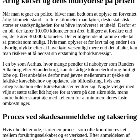
Årlig kørsel og dens indflydelse på prisen
Når man tegner en police, bliver man bedt om at oplyse en forventet
årlig kilometerstand. Jo flere kilometer man kører, desto statistisk
større er sandsynligheden for at blive involveret i et uheld. Derfor er
en bil, der kører 10.000 kilometer om året, billigere at forsikre end
en, der kører 30.000 kilometer. Det er afgørende at ramme dette tal
så præcist som muligt. Hvis man oplyser et for lavt tal og ender i en
alvorlig ulykke efter at have kørt væsentligt mere end det aftalte, kan
man risikere at få nedsat sin erstatning forholdsmæssigt.
I en by som Aarhus, hvor mange pendler til nabobyer som Randers,
Silkeborg eller Skanderborg, kan det årlige kilometerforbrug hurtigt
løbe op. Det anbefales derfor med jævne mellemrum at tjekke sit
faktiske kørselsbehov og opdatere sin bilforsikring, hvis ens
arbejdssituation eller kørselsmønster ændrer sig. Nogle vælger med
vilje at sætte tallet lidt højere for at være på den sikre side, mens
andre holder skarpt øje med tælleren for at minimere deres faste
omkostninger.
Proces ved skadesanmeldelse og taksering
Hvis uheldet er ude, starter en proces, som ofte koordineres tæt
mellem forsikringsselskabet og et værksted. Efter anmeldelsen af