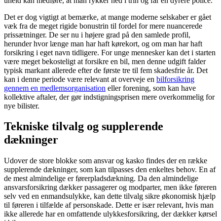
uheld kan medføre, at man rykker ned i trin og får en dyrere police.
Det er dog vigtigt at bemærke, at mange moderne selskaber er gået
væk fra de meget rigide bonustrin til fordel for mere nuancerede
prissætninger. De ser nu i højere grad på den samlede profil,
herunder hvor længe man har haft kørekort, og om man har haft
forsikring i eget navn tidligere. For unge mennesker kan det i starten
være meget bekosteligt at forsikre en bil, men denne udgift falder
typisk markant allerede efter de første tre til fem skadesfrie år. Det
kan i denne periode være relevant at overveje en
bilforsikring
gennem en medlemsorganisation
eller forening, som kan have
kollektive aftaler, der gør indstigningsprisen mere overkommelig for
nye bilister.
Tekniske tilvalg og supplerende
dækninger
Udover de store blokke som ansvar og kasko findes der en række
supplerende dækninger, som kan tilpasses den enkeltes behov. En af
de mest almindelige er førerpladsdækning. Da den almindelige
ansvarsforsikring dækker passagerer og modparter, men ikke føreren
selv ved en enmandsulykke, kan dette tilvalg sikre økonomisk hjælp
til føreren i tilfælde af personskade. Dette er især relevant, hvis man
ikke allerede har en omfattende ulykkesforsikring, der dækker kørsel