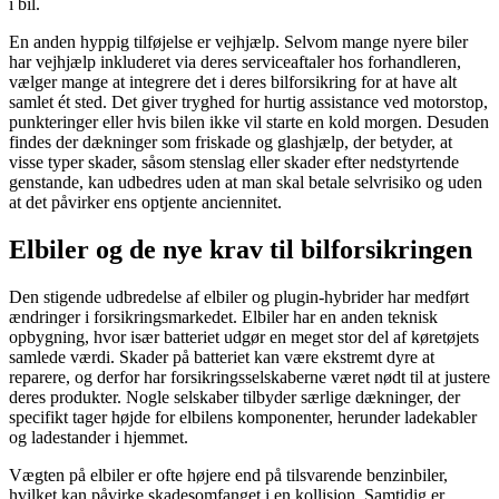
i bil.
En anden hyppig tilføjelse er vejhjælp. Selvom mange nyere biler
har vejhjælp inkluderet via deres serviceaftaler hos forhandleren,
vælger mange at integrere det i deres bilforsikring for at have alt
samlet ét sted. Det giver tryghed for hurtig assistance ved motorstop,
punkteringer eller hvis bilen ikke vil starte en kold morgen. Desuden
findes der dækninger som friskade og glashjælp, der betyder, at
visse typer skader, såsom stenslag eller skader efter nedstyrtende
genstande, kan udbedres uden at man skal betale selvrisiko og uden
at det påvirker ens optjente anciennitet.
Elbiler og de nye krav til bilforsikringen
Den stigende udbredelse af elbiler og plugin-hybrider har medført
ændringer i forsikringsmarkedet. Elbiler har en anden teknisk
opbygning, hvor især batteriet udgør en meget stor del af køretøjets
samlede værdi. Skader på batteriet kan være ekstremt dyre at
reparere, og derfor har forsikringsselskaberne været nødt til at justere
deres produkter. Nogle selskaber tilbyder særlige dækninger, der
specifikt tager højde for elbilens komponenter, herunder ladekabler
og ladestander i hjemmet.
Vægten på elbiler er ofte højere end på tilsvarende benzinbiler,
hvilket kan påvirke skadesomfanget i en kollision. Samtidig er