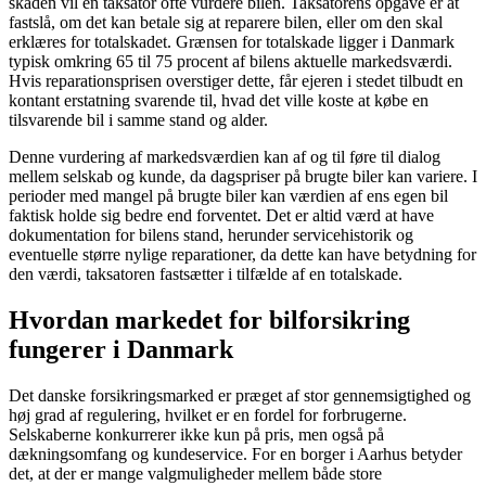
skaden vil en taksator ofte vurdere bilen. Taksatorens opgave er at
fastslå, om det kan betale sig at reparere bilen, eller om den skal
erklæres for totalskadet. Grænsen for totalskade ligger i Danmark
typisk omkring 65 til 75 procent af bilens aktuelle markedsværdi.
Hvis reparationsprisen overstiger dette, får ejeren i stedet tilbudt en
kontant erstatning svarende til, hvad det ville koste at købe en
tilsvarende bil i samme stand og alder.
Denne vurdering af markedsværdien kan af og til føre til dialog
mellem selskab og kunde, da dagspriser på brugte biler kan variere. I
perioder med mangel på brugte biler kan værdien af ens egen bil
faktisk holde sig bedre end forventet. Det er altid værd at have
dokumentation for bilens stand, herunder servicehistorik og
eventuelle større nylige reparationer, da dette kan have betydning for
den værdi, taksatoren fastsætter i tilfælde af en totalskade.
Hvordan markedet for bilforsikring
fungerer i Danmark
Det danske forsikringsmarked er præget af stor gennemsigtighed og
høj grad af regulering, hvilket er en fordel for forbrugerne.
Selskaberne konkurrerer ikke kun på pris, men også på
dækningsomfang og kundeservice. For en borger i Aarhus betyder
det, at der er mange valgmuligheder mellem både store