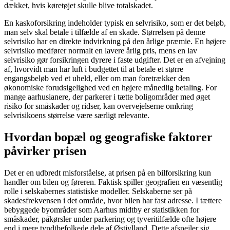
dækket, hvis køretøjet skulle blive totalskadet.
En kaskoforsikring indeholder typisk en selvrisiko, som er det beløb,
man selv skal betale i tilfælde af en skade. Størrelsen på denne
selvrisiko har en direkte indvirkning på den årlige præmie. En højere
selvrisiko medfører normalt en lavere årlig pris, mens en lav
selvrisiko gør forsikringen dyrere i faste udgifter. Det er en afvejning
af, hvorvidt man har luft i budgettet til at betale et større
engangsbeløb ved et uheld, eller om man foretrækker den
økonomiske forudsigelighed ved en højere månedlig betaling. For
mange aarhusianere, der parkerer i tætte boligområder med øget
risiko for småskader og ridser, kan overvejelserne omkring
selvrisikoens størrelse være særligt relevante.
Hvordan bopæl og geografiske faktorer
påvirker prisen
Det er en udbredt misforståelse, at prisen på en bilforsikring kun
handler om bilen og føreren. Faktisk spiller geografien en væsentlig
rolle i selskabernes statistiske modeller. Selskaberne ser på
skadesfrekvensen i det område, hvor bilen har fast adresse. I tættere
bebyggede byområder som Aarhus midtby er statistikken for
småskader, påkørsler under parkering og tyveritilfælde ofte højere
end i mere tyndtbefolkede dele af Østjylland. Dette afspejler sig