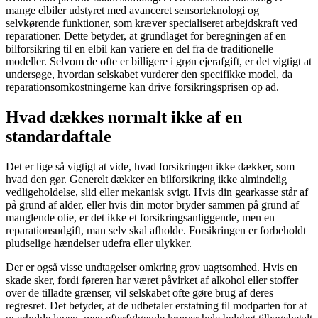
mange elbiler udstyret med avanceret sensorteknologi og
selvkørende funktioner, som kræver specialiseret arbejdskraft ved
reparationer. Dette betyder, at grundlaget for beregningen af en
bilforsikring til en elbil kan variere en del fra de traditionelle
modeller. Selvom de ofte er billigere i grøn ejerafgift, er det vigtigt at
undersøge, hvordan selskabet vurderer den specifikke model, da
reparationsomkostningerne kan drive forsikringsprisen op ad.
Hvad dækkes normalt ikke af en
standardaftale
Det er lige så vigtigt at vide, hvad forsikringen ikke dækker, som
hvad den gør. Generelt dækker en bilforsikring ikke almindelig
vedligeholdelse, slid eller mekanisk svigt. Hvis din gearkasse står af
på grund af alder, eller hvis din motor bryder sammen på grund af
manglende olie, er det ikke et forsikringsanliggende, men en
reparationsudgift, man selv skal afholde. Forsikringen er forbeholdt
pludselige hændelser udefra eller ulykker.
Der er også visse undtagelser omkring grov uagtsomhed. Hvis en
skade sker, fordi føreren har været påvirket af alkohol eller stoffer
over de tilladte grænser, vil selskabet ofte gøre brug af deres
regresret. Det betyder, at de udbetaler erstatning til modparten for at