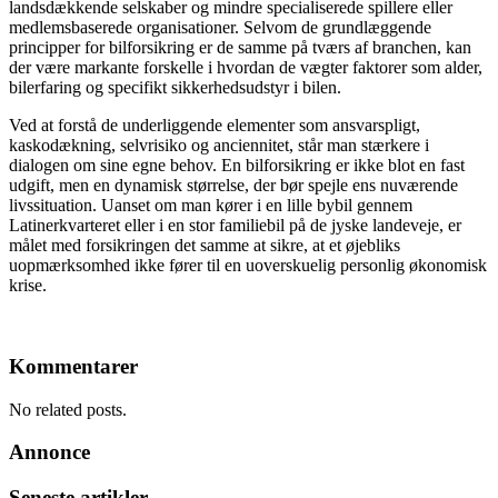
landsdækkende selskaber og mindre specialiserede spillere eller
medlemsbaserede organisationer. Selvom de grundlæggende
principper for bilforsikring er de samme på tværs af branchen, kan
der være markante forskelle i hvordan de vægter faktorer som alder,
bilerfaring og specifikt sikkerhedsudstyr i bilen.
Ved at forstå de underliggende elementer som ansvarspligt,
kaskodækning, selvrisiko og anciennitet, står man stærkere i
dialogen om sine egne behov. En bilforsikring er ikke blot en fast
udgift, men en dynamisk størrelse, der bør spejle ens nuværende
livssituation. Uanset om man kører i en lille bybil gennem
Latinerkvarteret eller i en stor familiebil på de jyske landeveje, er
målet med forsikringen det samme at sikre, at et øjebliks
uopmærksomhed ikke fører til en uoverskuelig personlig økonomisk
krise.
Kommentarer
No related posts.
Annonce
Seneste artikler