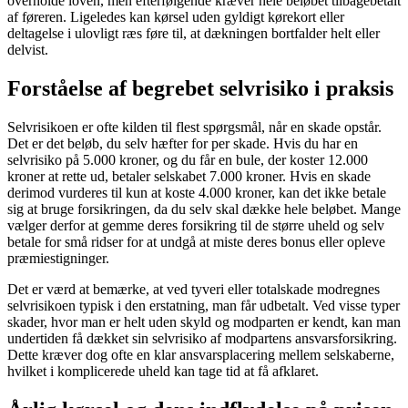
overholde loven, men efterfølgende kræver hele beløbet tilbagebetalt
af føreren. Ligeledes kan kørsel uden gyldigt kørekort eller
deltagelse i ulovligt ræs føre til, at dækningen bortfalder helt eller
delvist.
Forståelse af begrebet selvrisiko i praksis
Selvrisikoen er ofte kilden til flest spørgsmål, når en skade opstår.
Det er det beløb, du selv hæfter for per skade. Hvis du har en
selvrisiko på 5.000 kroner, og du får en bule, der koster 12.000
kroner at rette ud, betaler selskabet 7.000 kroner. Hvis en skade
derimod vurderes til kun at koste 4.000 kroner, kan det ikke betale
sig at bruge forsikringen, da du selv skal dække hele beløbet. Mange
vælger derfor at gemme deres forsikring til de større uheld og selv
betale for små ridser for at undgå at miste deres bonus eller opleve
præmiestigninger.
Det er værd at bemærke, at ved tyveri eller totalskade modregnes
selvrisikoen typisk i den erstatning, man får udbetalt. Ved visse typer
skader, hvor man er helt uden skyld og modparten er kendt, kan man
undertiden få dækket sin selvrisiko af modpartens ansvarsforsikring.
Dette kræver dog ofte en klar ansvarsplacering mellem selskaberne,
hvilket i komplicerede uheld kan tage tid at få afklaret.