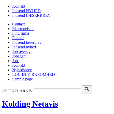
Kontakt
Indsend NYHED
Indsend LÆSERBREV
Contact
Eksempelside
Find firma
Forside
Indsend læserbrev
Indsend nyhed
Job oversigt
Jobagent
Jobs
Kontakt
Nyhedsbrev
LOG IN VIRKSOMHED
Sample page
search
ARTIKELARKIV
Kolding Netavis