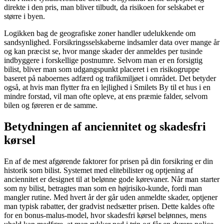
direkte i den pris, man bliver tilbudt, da risikoen for selskabet er
større i byen.
Logikken bag de geografiske zoner handler udelukkende om
sandsynlighed. Forsikringsselskaberne indsamler data over mange år
og kan præcist se, hvor mange skader der anmeldes per tusinde
indbyggere i forskellige postnumre. Selvom man er en forsigtig
bilist, bliver man som udgangspunkt placeret i en risikogruppe
baseret på naboernes adfærd og trafikmiljøet i området. Det betyder
også, at hvis man flytter fra en lejlighed i Smilets By til et hus i en
mindre forstad, vil man ofte opleve, at ens præmie falder, selvom
bilen og føreren er de samme.
Betydningen af anciennitet og skadesfri
kørsel
En af de mest afgørende faktorer for prisen på din forsikring er din
historik som bilist. Systemet med elitebilister og optjening af
anciennitet er designet til at belønne gode kørevaner. Når man starter
som ny bilist, betragtes man som en højrisiko-kunde, fordi man
mangler rutine. Med hvert år der går uden anmeldte skader, optjener
man typisk rabatter, der gradvist nedsætter prisen. Dette kaldes ofte
for en bonus-malus-model, hvor skadesfri kørsel belønnes, mens