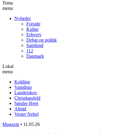
Tema
menu
Nyheder
Forside
Kultur
Erhverv
Debat og politik
Samfund
112
Danmark
Lokal
menu
Kolding
Vamdrup
Lunderskov
Christiansfeld
Sønder Bjert
Almid
Vester Nebel
Magaxin
•
11.05.26