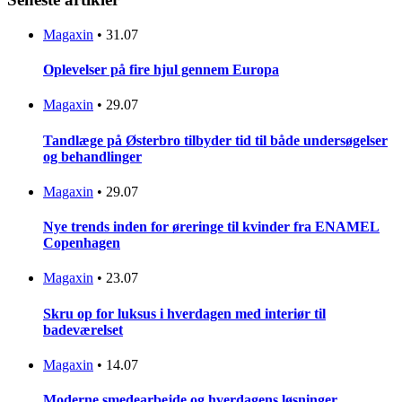
Magaxin
•
31.07
Oplevelser på fire hjul gennem Europa
Magaxin
•
29.07
Tandlæge på Østerbro tilbyder tid til både undersøgelser
og behandlinger
Magaxin
•
29.07
Nye trends inden for øreringe til kvinder fra ENAMEL
Copenhagen
Magaxin
•
23.07
Skru op for luksus i hverdagen med interiør til
badeværelset
Magaxin
•
14.07
Moderne smedearbejde og hverdagens løsninger