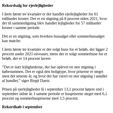
Rekordsalg for ejerlejligheder
I årets første tre kvartaler er der handlet ejerlejligheder for 61
milliarder kroner. Det er en stigning på 8 procent siden 2021, hvor
der til sammenligning blev handlet lejligheder for 57 milliarder
kroner i samme periode.
Det er en stigning, som hverken hussalget eller sommerhussalget
kan matche.
I årets første tre kvartaler er der solgt huse for et beløb, der ligger 2
procent under 2021-niveauet, mens der er solgt sommerhuse for et
beløb, der er 14 procent lavere.
”Det er især lejlighederne, der har oplevet en stor stigning i
købesummen. Det er også den boligtype, hvor priserne er steget
mest det seneste år, og hvor der har været en stor stigning i antallet
af handler,” siger Birgit Daetz.
Prisen på ejerlejligheder lå i september 13,1 procent højere end i
september sidste år. I samme periode er huspriserne steget med 6,1
procent og sommerhuspriserne med 3,5 procent.
Rekordkøb i september