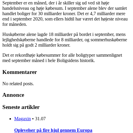
September er en måned, der i år skiller sig ud ved sit høje
handelsniveau og høje købesum. I september alene blev der samlet
handlet boliger for 30 milliarder kroner. Det er 4,7 milliarder mere
end i september 2020, som ellers hidtil har været det højeste niveau
for måneden.
Huskøberne alene lagde 18 milliarder på bordet i september, mens
lejlighedskøberne handlede for 8 milliarder, og sommerhuskøberne
holdt sig på godt 2 milliarder kroner.
Det er rekordhøje købesummer for alle boligtyper sammenlignet
med september måned i hele Boligsidens historik.
Kommentarer
No related posts.
Annonce
Seneste artikler
Magaxin
•
31.07
Oplevelser på fire hjul gennem Europa