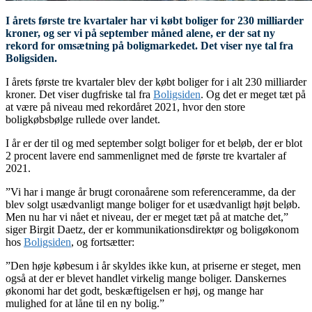
I årets første tre kvartaler har vi købt boliger for 230 milliarder
kroner, og ser vi på september måned alene, er der sat ny
rekord for omsætning på boligmarkedet. Det viser nye tal fra
Boligsiden.
I årets første tre kvartaler blev der købt boliger for i alt 230 milliarder
kroner. Det viser dugfriske tal fra
Boligsiden
. Og det er meget tæt på
at være på niveau med rekordåret 2021, hvor den store
boligkøbsbølge rullede over landet.
I år er der til og med september solgt boliger for et beløb, der er blot
2 procent lavere end sammenlignet med de første tre kvartaler af
2021.
”Vi har i mange år brugt coronaårene som referenceramme, da der
blev solgt usædvanligt mange boliger for et usædvanligt højt beløb.
Men nu har vi nået et niveau, der er meget tæt på at matche det,”
siger Birgit Daetz, der er kommunikationsdirektør og boligøkonom
hos
Boligsiden
, og fortsætter:
”Den høje købesum i år skyldes ikke kun, at priserne er steget, men
også at der er blevet handlet virkelig mange boliger. Danskernes
økonomi har det godt, beskæftigelsen er høj, og mange har
mulighed for at låne til en ny bolig.”