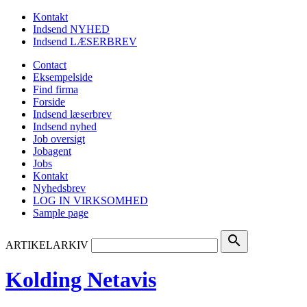
Kontakt
Indsend NYHED
Indsend LÆSERBREV
Contact
Eksempelside
Find firma
Forside
Indsend læserbrev
Indsend nyhed
Job oversigt
Jobagent
Jobs
Kontakt
Nyhedsbrev
LOG IN VIRKSOMHED
Sample page
search
ARTIKELARKIV
Kolding Netavis