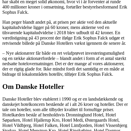
har skabt en meget solid økonomi, hvor vi i år forventer at runde
400 millioner kroner i omsætning, fortæller bestyrelsesformand Erik
Sophus Falck.
Han peger blandt andet på, at prisen per aktie ved den aktuelle
kapitaludvidelse ligger på 60 kroner, mens aktierne ved en
tilsvarende kapitaludvidelse i 2018 blev udbudt til 42 kroner. En
værdistigning på 43 procent der ifølge Erik Sophus Falck udgør et
retvisende billede på Danske Hotellers vækst igennem de senere år.
– Nye aktionærer får både en ret velafprøvet investeringsmulighed
og en række aktionærfordele – blandt andet i form af et antal stærkt
nedsatte hotelovernatninger. Det er der mange af vores aktionærer,
der er rigtig glade for. Ikke mindst fordi det samtidig er en måde at
bidrage til lokalområdets hotelliv, tilføjer Erik Sophus Falck.
Om Danske Hoteller
Danske Hoteller blev etableret i 1990 og er en landsdækkende og
danskejet hotelkoncern bestående af i alt 26 kroer og hoteller. Der er
tale om hoteller, som alle tilbyder kvalitet til fornuftige priser.
Hotelkæden består af henholdsvis Dronninglund Hotel, Hotel
Søparken, Hotel Hjallerup Kro, Hotel Medi, Østergaards Hotel,
Hotel Vildbjerg, Hotel Falken, Hotel Limfjorden, Hotel Vissenbjerg
Storkro, Hotel Menstrup Kro, Hotel Ringkøbing, Hotel Dagmar,