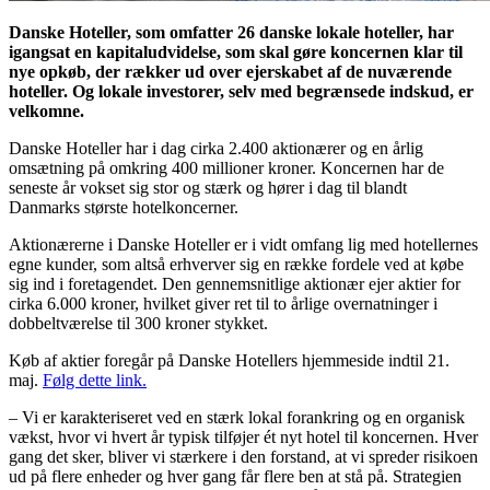
Danske Hoteller, som omfatter 26 danske lokale hoteller, har
igangsat en kapitaludvidelse, som skal gøre koncernen klar til
nye opkøb, der rækker ud over ejerskabet af de nuværende
hoteller. Og lokale investorer, selv med begrænsede indskud, er
velkomne.
Danske Hoteller har i dag cirka 2.400 aktionærer og en årlig
omsætning på omkring 400 millioner kroner. Koncernen har de
seneste år vokset sig stor og stærk og hører i dag til blandt
Danmarks største hotelkoncerner.
Aktionærerne i Danske Hoteller er i vidt omfang lig med hotellernes
egne kunder, som altså erhverver sig en række fordele ved at købe
sig ind i foretagendet. Den gennemsnitlige aktionær ejer aktier for
cirka 6.000 kroner, hvilket giver ret til to årlige overnatninger i
dobbeltværelse til 300 kroner stykket.
Køb af aktier foregår på Danske Hotellers hjemmeside indtil 21.
maj.
Følg dette link.
– Vi er karakteriseret ved en stærk lokal forankring og en organisk
vækst, hvor vi hvert år typisk tilføjer ét nyt hotel til koncernen. Hver
gang det sker, bliver vi stærkere i den forstand, at vi spreder risikoen
ud på flere enheder og hver gang får flere ben at stå på. Strategien