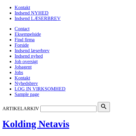
Kontakt
Indsend NYHED
Indsend LÆSERBREV
Contact
Eksempelside
Find firma
Forside
Indsend læserbrev
Indsend nyhed
Job oversigt
Jobagent
Jobs
Kontakt
Nyhedsbrev
LOG IN VIRKSOMHED
Sample page
search
ARTIKELARKIV
Kolding Netavis