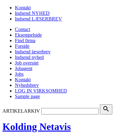
Kontakt
Indsend NYHED
Indsend LÆSERBREV
Contact
Eksempelside
Find firma
Forside
Indsend læserbrev
Indsend nyhed
Job oversigt
Jobagent
Jobs
Kontakt
Nyhedsbrev
LOG IN VIRKSOMHED
Sample page
search
ARTIKELARKIV
Kolding Netavis