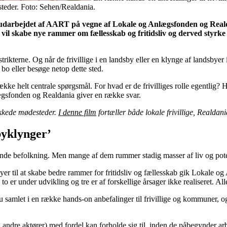
steder. Foto: Sehen/Realdania.
, udarbejdet af AART på vegne af Lokale og Anlægsfonden og Realda
il skabe nye rammer om fællesskab og fritidsliv og derved styrke u
distrikterne. Og når de frivillige i en landsby eller en klynge af landsb
 bo eller besøge netop dette sted.
 en række helt centrale spørgsmål. For hvad er de frivilliges rolle egen
gsfonden og Realdania giver en række svar.
lykkede mødesteder.
I denne film
fortæller både lokale frivillige, Reald
yklynger’
nde befolkning. Men mange af dem rummer stadig masser af liv og potent
er til at skabe bedre rammer for fritidsliv og fællesskab gik Lokale 
 to er under udvikling og tre er af forskellige årsager ikke realiseret. 
 samlet i en række hands-on anbefalinger til frivillige og kommuner, 
 andre aktører) med fordel kan forholde sig til, inden de påbegynder ar