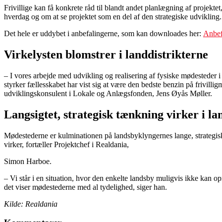
Frivillige kan få konkrete råd til blandt andet planlægning af projek
hverdag og om at se projektet som en del af den strategiske udvikling.
Det hele er uddybet i anbefalingerne, som kan downloades her:
Anbefa
Virkelysten blomstrer i landdistrikterne
– I vores arbejde med udvikling og realisering af fysiske mødesteder i
styrker fællesskabet har vist sig at være den bedste benzin på frivill
udviklingskonsulent i Lokale og Anlægsfonden, Jens Øyås Møller.
Langsigtet, strategisk tænkning virker i l
Mødestederne er kulminationen på landsbyklyngernes lange, strategisk
virker, fortæller Projektchef i Realdania,
Simon Harboe.
– Vi står i en situation, hvor den enkelte landsby muligvis ikke kan op
det viser mødestederne med al tydelighed, siger han.
Kilde: Realdania