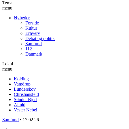
Tema
menu
Nyheder
Forside
Kultur
Erhverv
Debat og politik
Samfund
112
Danmark
Lokal
menu
Kolding
Vamdrup
Lunderskov
Christiansfeld
Sønder Bjert
Almid
Vester Nebel
Samfund
•
17.02.26