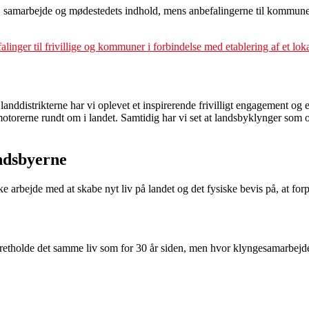
tet, samarbejde og mødestedets indhold, mens anbefalingerne til kommuner
linger til frivillige og kommuner i forbindelse med etablering af et lo
 landdistrikterne har vi oplevet et inspirerende frivilligt engagement o
igmotorerne rundt om i landet. Samtidig har vi set at landsbyklynger som
andsbyerne
e arbejde med at skabe nyt liv på landet og det fysiske bevis på, at fo
retholde det samme liv som for 30 år siden, men hvor klyngesamarbejdet har