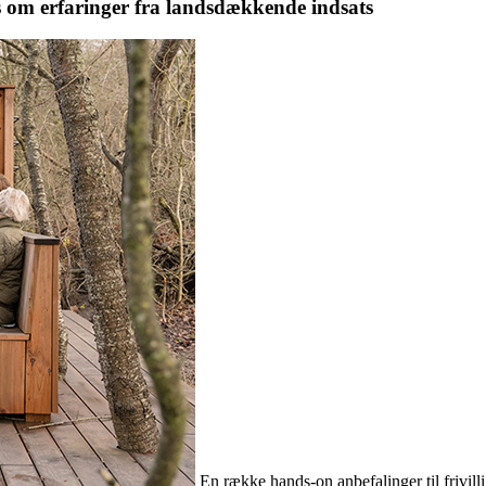
s om erfaringer fra landsdækkende indsats
En række hands-on anbefalinger til frivi