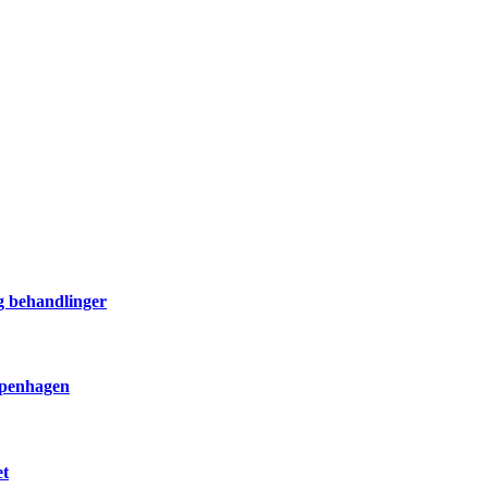
og behandlinger
openhagen
et