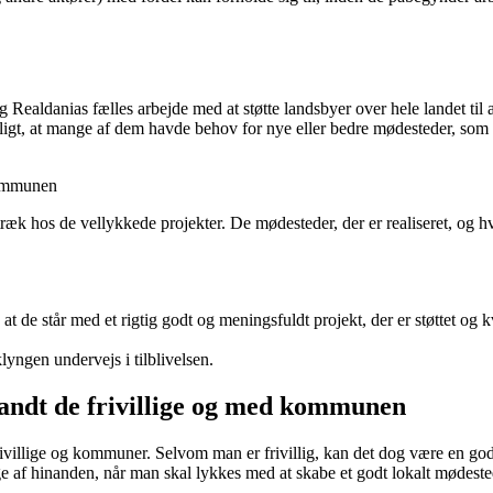
aldanias fælles arbejde med at støtte landsbyer over hele landet til at
t, at mange af dem havde behov for nye eller bedre mødesteder, som all
kommunen
ræk hos de vellykkede projekter. De mødesteder, der er realiseret, og hvor
t de står med et rigtig godt og meningsfuldt projekt, der er støttet og k
klyngen undervejs i tilblivelsen.
landt de frivillige og med kommunen
frivillige og kommuner. Selvom man er frivillig, kan det dog være en go
e af hinanden, når man skal lykkes med at skabe et godt lokalt mødeste