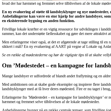
hvad der har hæmmet og fremmet selve tilblivelsen af de lokale møde
En ny evaluering af støtte til landsbyklynger og nye mødesteder
Anbefalingerne kan være en stor hjælp for andre landsbyer, som v
en eksisterende bygning en anden funktion.
Frivillige lokale kræfter er en vigtig ressource for udviklingen i land
rammer, kan det understøtte fællesskabet og gøre det mere attraktivt at
Men erfaringerne viser også, at det er afgørende at tage stilling til
sikkert i mål? En ny evaluering af AART på vegne af Lokale og Anlæ
Se en række af mødestederne og hør de vigtigste tips til at skabe vel
Om ’Mødestedet – en kampagne for landsb
Mange landsbyer er udfordrede af blandt andet fraflytning og en aldre
Med ambitionen om at skabe gode eksempler og inspirere flere landsby
landsbyklynger med at få hver deres mødested. Fire er nu taget i brug,
Erfaringerne fra ’Mødestedet – en kampagne for landsbyklynger’ er nu
hæmmet og fremmet selve tilblivelsen af de lokale mødesteder.
Anbefalingerne bygger på en række centrale temaer, som frivillige (og