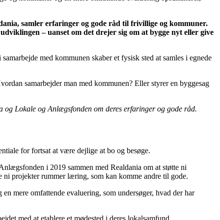
nia, samler erfaringer og gode råd til frivillige og kommuner.
dviklingen – uanset om det drejer sig om at bygge nyt eller give
yer i samarbejde med kommunen skaber et fysisk sted at samles i egnede
tlig? Hvordan samarbejder man med kommunen? Eller styrer en byggesag
ania og Lokale og Anlægsfonden om deres erfaringer og gode råd.
iale for fortsat at være dejlige at bo og besøge.
og Anlægsfonden i 2019 sammen med Realdania om at støtte ni
Alle ni projekter rummer læring, som kan komme andre til gode.
og en mere omfattende evaluering, som undersøger, hvad der har
bejdet med at etablere et mødested i deres lokalsamfund.