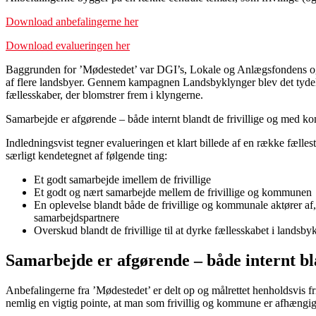
Download anbefalingerne her
Download evalueringen her
Baggrunden for ’Mødestedet’ var DGI’s, Lokale og Anlægsfondens og Re
af flere landsbyer. Gennem kampagnen Landsbyklynger blev det tydelig
fællesskaber, der blomstrer frem i klyngerne.
Samarbejde er afgørende – både internt blandt de frivillige og med 
Indledningsvist tegner evalueringen et klart billede af en række fællest
særligt kendetegnet af følgende ting:
Et godt samarbejde imellem de frivillige
Et godt og nært samarbejde mellem de frivillige og kommunen
En oplevelse blandt både de frivillige og kommunale aktører af, a
samarbejdspartnere
Overskud blandt de frivillige til at dyrke fællesskabet i landsby
Samarbejde er afgørende – både internt b
Anbefalingerne fra ’Mødestedet’ er delt op og målrettet henholdsvis 
nemlig en vigtig pointe, at man som frivillig og kommune er afhængig