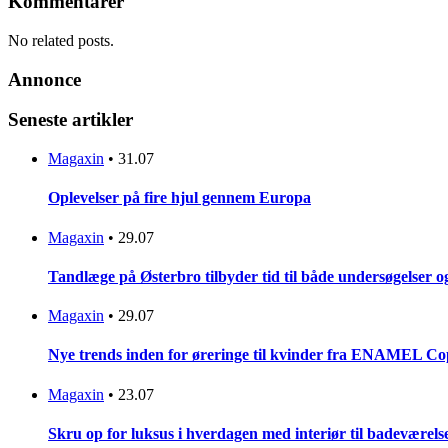
Kommentarer
No related posts.
Annonce
Seneste artikler
Magaxin
•
31.07
Oplevelser på fire hjul gennem Europa
Magaxin
•
29.07
Tandlæge på Østerbro tilbyder tid til både undersøgelser 
Magaxin
•
29.07
Nye trends inden for øreringe til kvinder fra ENAMEL C
Magaxin
•
23.07
Skru op for luksus i hverdagen med interiør til badeværels