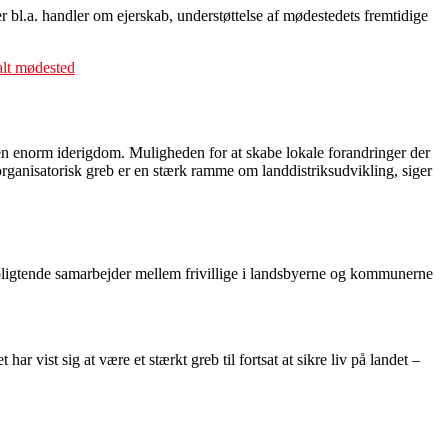
 bl.a. handler om ejerskab, understøttelse af mødestedets fremtidige
kalt mødested
g en enorm iderigdom. Muligheden for at skabe lokale forandringer der
 organisatorisk greb er en stærk ramme om landdistriksudvikling, siger
rpligtende samarbejder mellem frivillige i landsbyerne og kommunerne
 vist sig at være et stærkt greb til fortsat at sikre liv på landet –