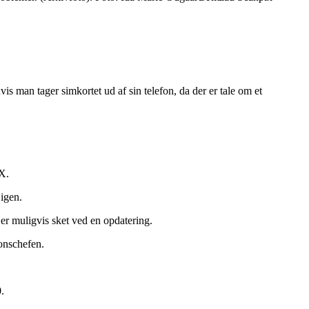
s man tager simkortet ud af sin telefon, da der er tale om et
X.
 igen.
 er muligvis sket ved en opdatering.
ionschefen.
.