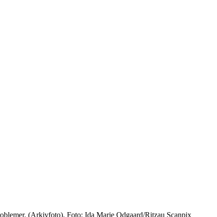
oblemer. (Arkivfoto). Foto: Ida Marie Odgaard/Ritzau Scanpix