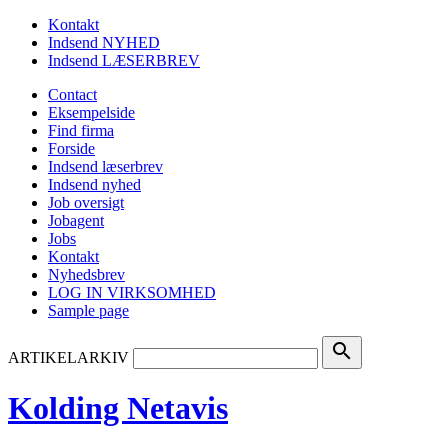
Kontakt
Indsend NYHED
Indsend LÆSERBREV
Contact
Eksempelside
Find firma
Forside
Indsend læserbrev
Indsend nyhed
Job oversigt
Jobagent
Jobs
Kontakt
Nyhedsbrev
LOG IN VIRKSOMHED
Sample page
search
ARTIKELARKIV
Kolding Netavis