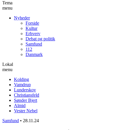
Tema
menu
Nyheder
Forside
Kultur
Erhverv
Debat og politik
Samfund
112
Danmark
Lokal
menu
Kolding
Vamdrup
Lunderskov
Christiansfeld
Sønder Bjert
Almid
Vester Nebel
Samfund
•
28.11.24