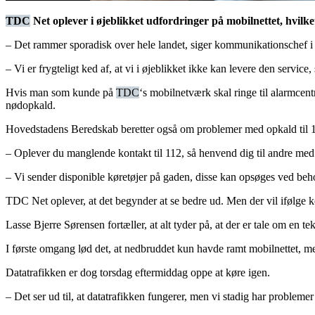
TDC
Net oplever i øjeblikket udfordringer på mobilnettet, hvilket
– Det rammer sporadisk over hele landet, siger kommunikationschef i
– Vi er frygteligt ked af, at vi i øjeblikket ikke kan levere den service
Hvis man som kunde på
TDC
‘s mobilnetværk skal ringe til alarmcen
nødopkald.
Hovedstadens Beredskab beretter også om problemer med opkald til 11
– Oplever du manglende kontakt til 112, så henvend dig til andre med
– Vi sender disponible køretøjer på gaden, disse kan opsøges ved be
TDC Net oplever, at det begynder at se bedre ud. Men der vil ifølge 
Lasse Bjerre Sørensen fortæller, at alt tyder på, at der er tale om en 
I første omgang lød det, at nedbruddet kun havde ramt mobilnettet, m
Datatrafikken er dog torsdag eftermiddag oppe at køre igen.
– Det ser ud til, at datatrafikken fungerer, men vi stadig har problem