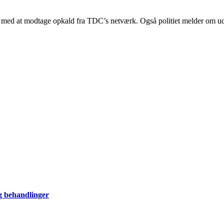
r med at modtage opkald fra TDC’s netværk. Også politiet melder om u
og behandlinger