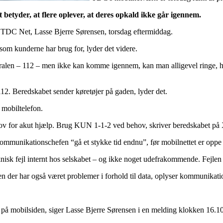
 betyder, at flere oplever, at deres opkald ikke går igennem.
 TDC Net, Lasse Bjerre Sørensen, torsdag eftermiddag.
, som kunderne har brug for, lyder det videre.
tralen – 112 – men ikke kan komme igennem, kan man alligevel ringe, hvi
2. Beredskabet sender køretøjer på gaden, lyder det.
 mobiltelefon.
hov for akut hjælp. Brug KUN 1-1-2 ved behov, skriver beredskabet på 
kommunikationschefen “gå et stykke tid endnu”, før mobilnettet er oppe
teknisk fejl internt hos selskabet – og ikke noget udefrakommende. Fejlen
en der har også været problemer i forhold til data, oplyser kommunikat
er på mobilsiden, siger Lasse Bjerre Sørensen i en melding klokken 16.10