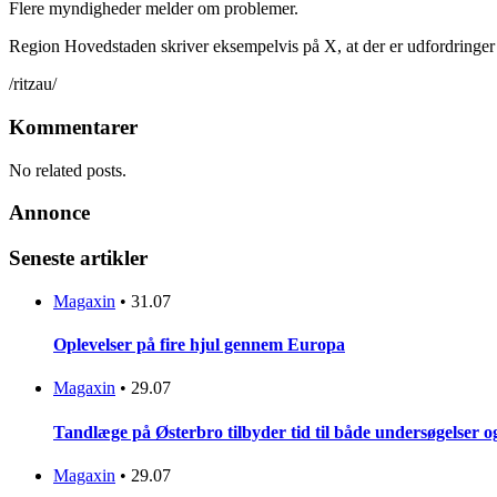
Flere myndigheder melder om problemer.
Region Hovedstaden skriver eksempelvis på X, at der er udfordringe
/ritzau/
Kommentarer
No related posts.
Annonce
Seneste artikler
Magaxin
•
31.07
Oplevelser på fire hjul gennem Europa
Magaxin
•
29.07
Tandlæge på Østerbro tilbyder tid til både undersøgelser 
Magaxin
•
29.07