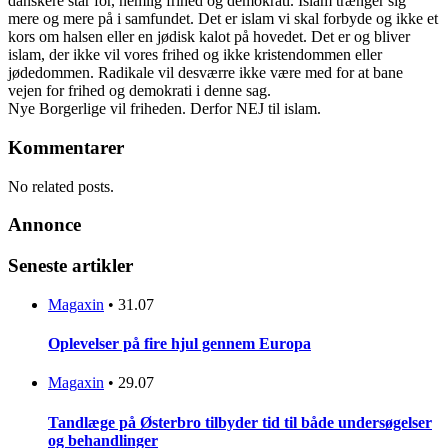
danskere står for, nemlig frihed og demokrati. Islam trænger sig
mere og mere på i samfundet. Det er islam vi skal forbyde og ikke et
kors om halsen eller en jødisk kalot på hovedet. Det er og bliver
islam, der ikke vil vores frihed og ikke kristendommen eller
jødedommen. Radikale vil desværre ikke være med for at bane
vejen for frihed og demokrati i denne sag.
Nye Borgerlige vil friheden. Derfor NEJ til islam.
Kommentarer
No related posts.
Annonce
Seneste artikler
Magaxin
•
31.07
Oplevelser på fire hjul gennem Europa
Magaxin
•
29.07
Tandlæge på Østerbro tilbyder tid til både undersøgelser
og behandlinger