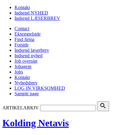
Kontakt
Indsend NYHED
Indsend LÆSERBREV
Contact
Eksempelside
Find firma
Forside
Indsend læserbrev
Indsend nyhed
Job oversigt
Jobagent
Jobs
Kontakt
Nyhedsbrev
LOG IN VIRKSOMHED
Sample page
search
ARTIKELARKIV
Kolding Netavis