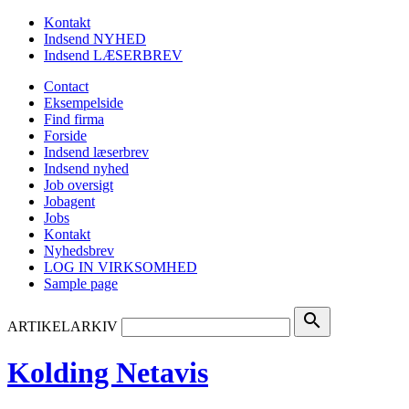
Kontakt
Indsend NYHED
Indsend LÆSERBREV
Contact
Eksempelside
Find firma
Forside
Indsend læserbrev
Indsend nyhed
Job oversigt
Jobagent
Jobs
Kontakt
Nyhedsbrev
LOG IN VIRKSOMHED
Sample page
search
ARTIKELARKIV
Kolding Netavis