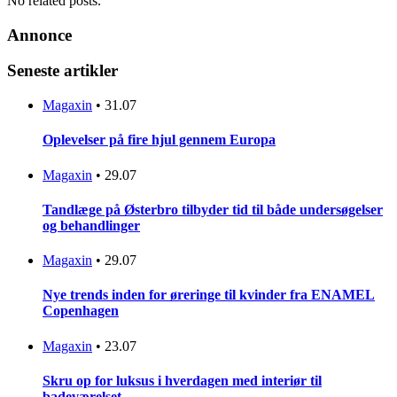
No related posts.
Annonce
Seneste artikler
Magaxin
•
31.07
Oplevelser på fire hjul gennem Europa
Magaxin
•
29.07
Tandlæge på Østerbro tilbyder tid til både undersøgelser
og behandlinger
Magaxin
•
29.07
Nye trends inden for øreringe til kvinder fra ENAMEL
Copenhagen
Magaxin
•
23.07
Skru op for luksus i hverdagen med interiør til
badeværelset