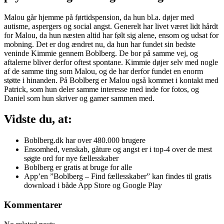
Malou går hjemme på førtidspension, da hun bl.a. døjer med
autisme, aspergers og social angst. Generelt har livet været lidt hårdt
for Malou, da hun næsten altid har følt sig alene, ensom og udsat for
mobning. Det er dog ændret nu, da hun har fundet sin bedste
veninde Kimmie gennem Boblberg. De bor på samme vej, og
aftalerne bliver derfor oftest spontane. Kimmie døjer selv med nogle
af de samme ting som Malou, og de har derfor fundet en enorm
støtte i hinanden. På Boblberg er Malou også kommet i kontakt med
Patrick, som hun deler samme interesse med inde for fotos, og
Daniel som hun skriver og gamer sammen med.
Vidste du, at:
Boblberg.dk har over 480.000 brugere
Ensomhed, venskab, gåture og angst er i top-4 over de mest
søgte ord for nye fællesskaber
Boblberg er gratis at bruge for alle
App’en ”Boblberg – Find fællesskaber” kan findes til gratis
download i både App Store og Google Play
Kommentarer