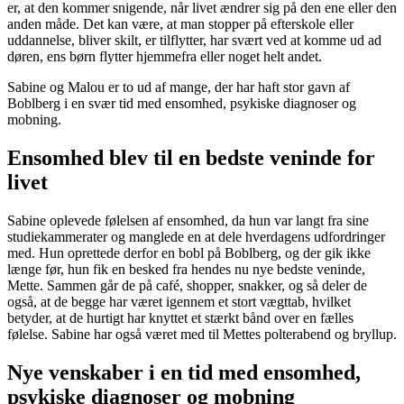
er, at den kommer snigende, når livet ændrer sig på den ene eller den
anden måde. Det kan være, at man stopper på efterskole eller
uddannelse, bliver skilt, er tilflytter, har svært ved at komme ud ad
døren, ens børn flytter hjemmefra eller noget helt andet.
Sabine og Malou er to ud af mange, der har haft stor gavn af
Boblberg i en svær tid med ensomhed, psykiske diagnoser og
mobning.
Ensomhed blev til en bedste veninde for
livet
Sabine oplevede følelsen af ensomhed, da hun var langt fra sine
studiekammerater og manglede en at dele hverdagens udfordringer
med. Hun oprettede derfor en bobl på Boblberg, og der gik ikke
længe før, hun fik en besked fra hendes nu nye bedste veninde,
Mette. Sammen går de på café, shopper, snakker, og så deler de
også, at de begge har været igennem et stort vægttab, hvilket
betyder, at de hurtigt har knyttet et stærkt bånd over en fælles
følelse. Sabine har også været med til Mettes polterabend og bryllup.
Nye venskaber i en tid med ensomhed,
psykiske diagnoser og mobning