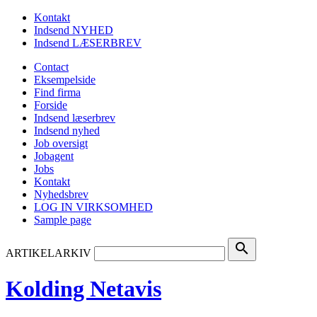
Kontakt
Indsend NYHED
Indsend LÆSERBREV
Contact
Eksempelside
Find firma
Forside
Indsend læserbrev
Indsend nyhed
Job oversigt
Jobagent
Jobs
Kontakt
Nyhedsbrev
LOG IN VIRKSOMHED
Sample page
search
ARTIKELARKIV
Kolding Netavis