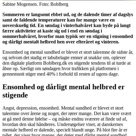
Sabine Mogensen. Foto: Boblberg
Sommeren er langsomt ebbet ud, og de dalende timer af dagslys
samt de faldende temperaturer kan for mange være en
uoverskuelig tid. En søndag i vinterhalvåret kan byde på langt
færre aktiviteter at kaste sig ud i end en søndag i
sommerhalvåret, hvorfor man typisk ser en stigning i ensomhed
og dårligt mentalt helbred hen over efteråret og vinteren.
Ensomhed og mental sundhed er blevet et stort taleemne de sidste år,
og selvom det stadig er tabubelagte emner at snakke om, oplever
den digitale platform Boblberg.dk en stigende tendens til at turde at
åbne op. Særligt om søndagen hvor trafikken på platformen i
gennemsnit stiger med 40% i forhold til resten af ugens dage.
Ensomhed og dårligt mental helbred er
stigende
Angst, depression, ensomhed. Mental sundhed er blevet et stort
taleemne over årene og noget, der rører mange. Det kan være svært
at gå med denne følelse – og måske endnu sværere at finde ud af,
hvordan den skal håndteres. Undersøgelser viser, at danskernes
mentale helbred er dalende, specielt blandt unge. På blot fire år er
tallet, der viser hvor mange, der døjer med dårlig mental sundhed,