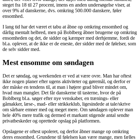
steget fra 18 til 27 procent, imens en anden undersøgelse viser, at
over 9% af danskerne, dvs. omkring 500.000 danskere, føler
ensomhed.
I lang tid har det været et tabu at åbne op omkring ensomhed og
dårlig mentalt helbred, men på Boblberg åbner brugerne op omkring
ensomheden og det, de sidder og kæmper med derhjemme, fordi de
bl.a. oplever, at de ikke er de eneste, der sidder med de følelser, som
de selv sidder med.
Mest ensomme om søndagen
Det er søndag, og weekenden er ved at være ovre. Man har oftest
ikke nogen planer efter ugens aktiviteter og gøremål, og derfor er
der måske en tendens til, at man i højere grad bliver mindet om,
hvad man mangler. Det får danskerne til tasterne, hvor de på
Boblberg bl.a. søger efter nye venskaber, en trænings- eller
gåmakker, læse-, mad- eller strikkeklub, ligesindede at tale/skrive
om sårbare emner med og meget mere. Om søndagen oplever man
hele 40% mere trafik og dermed et markant stigende antal sendte
privatbeskeder og oprettede opslag på platformen.
Opslagene er oftest upoleret, og derfor åbner mange op omkring
deres ensomhed. Grundene til følelsen kan være mange, men fælles