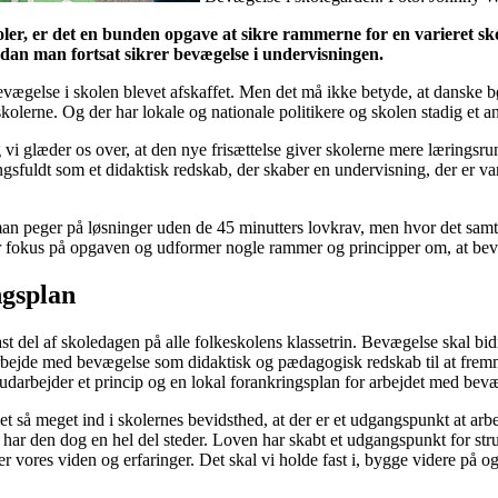
skoler, er det en bunden opgave at sikre rammerne for en varieret
rdan man fortsat sikrer bevægelse i undervisningen.
vægelse i skolen blevet afskaffet. Men det må ikke betyde, at danske bør
 skolerne. Og der har lokale og nationale politikere og skolen stadig et 
vi glæder os over, at den nye frisættelse giver skolerne mere læringsrum
sfuldt som et didaktisk redskab, der skaber en undervisning, der er va
an peger på løsninger uden de 45 minutters lovkrav, men hvor det samti
er fokus på opgaven og udformer nogle rammer og principper om, at bevæ
ngsplan
 del af skoledagen på alle folkeskolens klassetrin. Bevægelse skal bidra
 arbejde med bevægelse som didaktisk og pædagogisk redskab til at fremm
 udarbejder et princip og en lokal forankringsplan for arbejdet med bev
 så meget ind i skolernes bevidsthed, at der er et udgangspunkt at arbe
et har den dog en hel del steder. Loven har skabt et udgangspunkt for str
er vores viden og erfaringer. Det skal vi holde fast i, bygge videre på