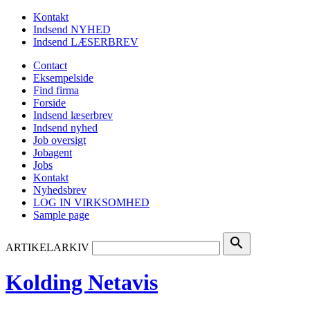
Kontakt
Indsend NYHED
Indsend LÆSERBREV
Contact
Eksempelside
Find firma
Forside
Indsend læserbrev
Indsend nyhed
Job oversigt
Jobagent
Jobs
Kontakt
Nyhedsbrev
LOG IN VIRKSOMHED
Sample page
search
ARTIKELARKIV
Kolding Netavis