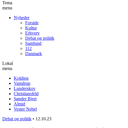
Tema
menu
Nyheder
Forside
Kultur
Erhverv
Debat og politik
Samfund
112
Danmark
Lokal
menu
Kolding
Vamdrup
Lunderskov
Christiansfeld
Sønder Bjert
Almid
Vester Nebel
Debat og politik
•
12.10.23