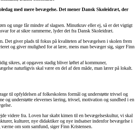
 skoledag med mere bevægelse. Det mener Dansk Skoleidræt, der
n og unge får mindre af slagsen. Minutkrav eller ej, så er det vigtigt
ansvar for at sikre rammerne, lyder det fra Dansk Skoleidræt.
. Det giver plads til fokus på kvaliteten af bevægelsen i skolen frem
rieret og giver mulighed for at lære, mens man bevæger sig, siger Finn
dig sikres, at opgaven stadig bliver løftet af kommuner,
gelse naturligvis skal være en del af den måde, man lærer på lokalt.
ge til opfyldelsen af folkeskolens formål og understøtte trivsel og
e og understøtte elevernes læring, trivsel, motivation og sundhed i en
ægelse.
jde videre fra. Loven har skabt kimen til en bevægelseskultur, vi skal
ukturer, kulturer, nye didaktiker og nye indsatser indenfor bevægelse i
 og værne om som samfund, siger Finn Kristensen.