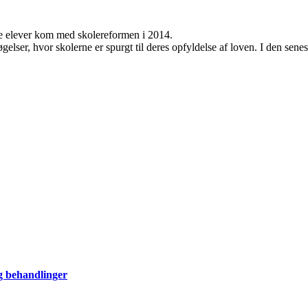
le elever kom med skolereformen i 2014.
lser, hvor skolerne er spurgt til deres opfyldelse af loven. I den sene
og behandlinger