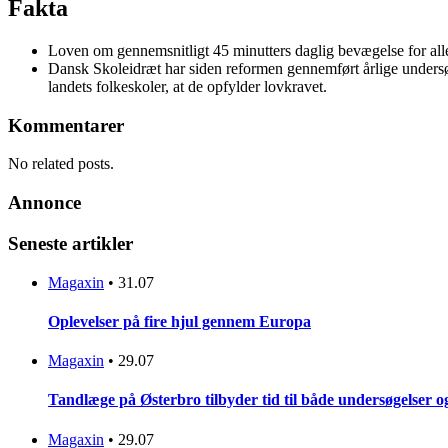
Fakta
Loven om gennemsnitligt 45 minutters daglig bevægelse for al
Dansk Skoleidræt har siden reformen gennemført årlige undersøge
landets folkeskoler, at de opfylder lovkravet.
Kommentarer
No related posts.
Annonce
Seneste artikler
Magaxin
•
31.07
Oplevelser på fire hjul gennem Europa
Magaxin
•
29.07
Tandlæge på Østerbro tilbyder tid til både undersøgelser 
Magaxin
•
29.07