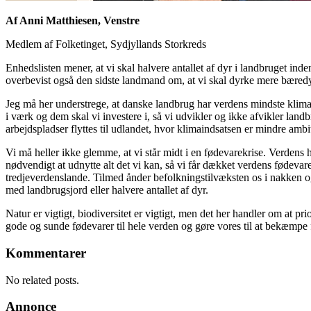
Af Anni Matthiesen, Venstre
Medlem af Folketinget, Sydjyllands Storkreds
Enhedslisten mener, at vi skal halvere antallet af dyr i landbruget inde
overbevist også den sidste landmand om, at vi skal dyrke mere bæredygt
Jeg må her understrege, at danske landbrug har verdens mindste klimaa
i værk og dem skal vi investere i, så vi udvikler og ikke afvikler land
arbejdspladser flyttes til udlandet, hvor klimaindsatsen er mindre amb
Vi må heller ikke glemme, at vi står midt i en fødevarekrise. Verdens 
nødvendigt at udnytte alt det vi kan, så vi får dækket verdens fødevare
tredjeverdenslande. Tilmed ånder befolkningstilvæksten os i nakken og
med landbrugsjord eller halvere antallet af dyr.
Natur er vigtigt, biodiversitet er vigtigt, men det her handler om at pri
gode og sunde fødevarer til hele verden og gøre vores til at bekæmpe
Kommentarer
No related posts.
Annonce