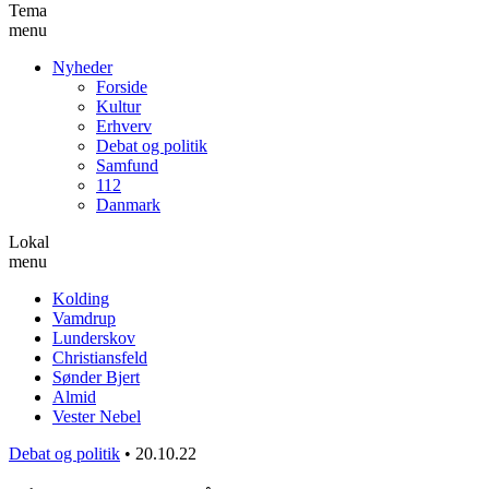
Tema
menu
Nyheder
Forside
Kultur
Erhverv
Debat og politik
Samfund
112
Danmark
Lokal
menu
Kolding
Vamdrup
Lunderskov
Christiansfeld
Sønder Bjert
Almid
Vester Nebel
Debat og politik
•
20.10.22