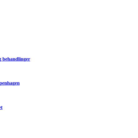
og behandlinger
openhagen
et