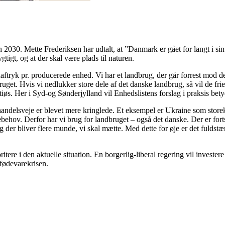
n 2030. Mette Frederiksen har udtalt, at ”Danmark er gået for langt i sin
igt, og at der skal være plads til naturen.
ftryk pr. producerede enhed. Vi har et landbrug, der går forrest mod de
bruget. Hvis vi nedlukker store dele af det danske landbrug, så vil de fr
itiøs. Her i Syd-og Sønderjylland vil Enhedslistens forslag i praksis be
handelsveje er blevet mere kringlede. Et eksempel er Ukraine som storeks
behov. Derfor har vi brug for landbruget – også det danske. Der er forts
 der bliver flere munde, vi skal mætte. Med dette for øje er det fuldstæ
oritere i den aktuelle situation. En borgerlig-liberal regering vil investe
 fødevarekrisen.