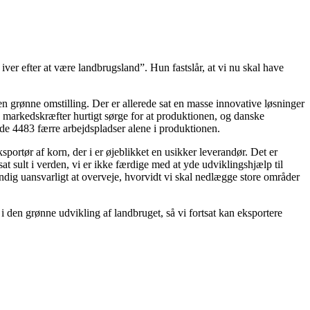
 iver efter at være landbrugsland”. Hun fastslår, at vi nu skal have
n grønne omstilling. Der er allerede sat en masse innovative løsninger
ie markedskræfter hurtigt sørge for at produktionen, og danske
tyde 4483 færre arbejdspladser alene i produktionen.
portør af korn, der i er øjeblikket en usikker leverandør. Det er
at sult i verden, vi er ikke færdige med at yde udviklingshjælp til
ndig uansvarligt at overveje, hvorvidt vi skal nedlægge store områder
re i den grønne udvikling af landbruget, så vi fortsat kan eksportere