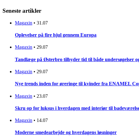
Seneste artikler
Magaxin
•
31.07
Oplevelser på fire hjul gennem Europa
Magaxin
•
29.07
Tandlæge på Østerbro tilbyder tid til både undersøgelser 
Magaxin
•
29.07
Nye trends inden for øreringe til kvinder fra ENAMEL C
Magaxin
•
23.07
Skru op for luksus i hverdagen med interiør til badeværels
Magaxin
•
14.07
Moderne smedearbejde og hverdagens løsninger