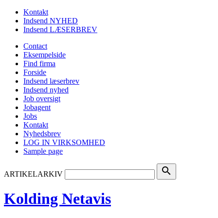
Kontakt
Indsend NYHED
Indsend LÆSERBREV
Contact
Eksempelside
Find firma
Forside
Indsend læserbrev
Indsend nyhed
Job oversigt
Jobagent
Jobs
Kontakt
Nyhedsbrev
LOG IN VIRKSOMHED
Sample page
search
ARTIKELARKIV
Kolding Netavis